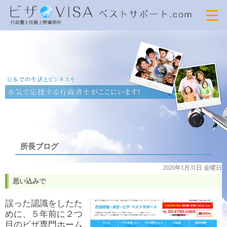
所長ブログ
2020年1月31日 金曜日
思い込みで
誤った認識をしたた
めに、５年前に２つ
目のビザ専門ホーム