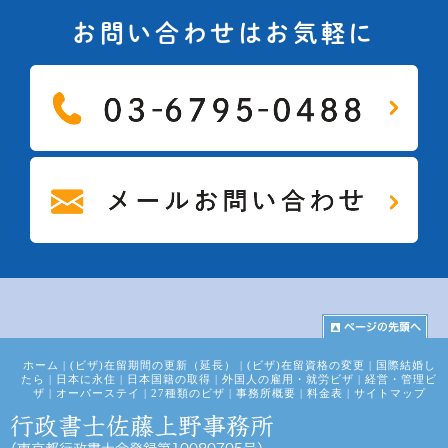
お問い合わせはお気軽に
ホーム
|
(ビザ)在留期間の更新（延長）
|
(ビザ)在留資格の変更
|
国際結婚し
たら
|
日本に永住
|
日本国籍の取得
|
外国人の雇用・就労ビザ
|
経営・管理ビ
ザ
|
オーバーステイ
|
27種類のビザ
|
事務所概要
|
料金表
|
サイトマップ