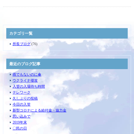
カテゴリ一覧
所長ブログ
(76)
最近のブログ記事
雨でもないのに傘
ウクライナ侵攻
入管の入場待ち時間
テレワーク
久しぶりの投稿
今日の入管
新型コロナによる給付金・協力金
思い込みで
2019年末
〇民の日