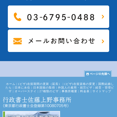
ホーム
|
(ビザ)在留期間の更新（延長）
|
(ビザ)在留資格の変更
|
国際結婚し
たら
|
日本に永住
|
日本国籍の取得
|
外国人の雇用・就労ビザ
|
経営・管理ビ
ザ
|
オーバーステイ
|
27種類のビザ
|
事務所概要
|
料金表
|
サイトマップ