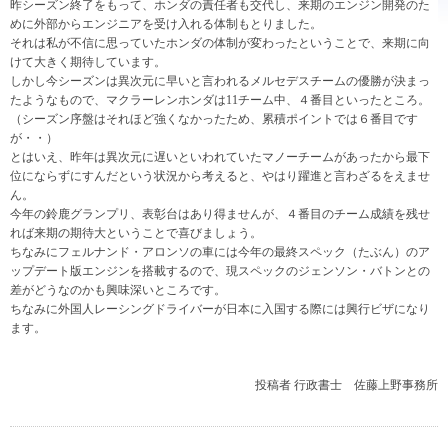
昨シーズン終了をもって、ホンダの責任者も交代し、来期のエンジン開発のた
めに外部からエンジニアを受け入れる体制もとりました。
それは私が不信に思っていたホンダの体制が変わったということで、来期に向
けて大きく期待しています。
しかし今シーズンは異次元に早いと言われるメルセデスチームの優勝が決まっ
たようなもので、マクラーレンホンダは11チーム中、４番目といったところ。
（シーズン序盤はそれほど強くなかったため、累積ポイントでは６番目です
が・・）
とはいえ、昨年は異次元に遅いといわれていたマノーチームがあったから最下
位にならずにすんだという状況から考えると、やはり躍進と言わざるをえませ
ん。
今年の鈴鹿グランプリ、表彰台はあり得ませんが、４番目のチーム成績を残せ
れば来期の期待大ということで喜びましょう。
ちなみにフェルナンド・アロンソの車には今年の最終スペック（たぶん）のア
ップデート版エンジンを搭載するので、現スペックのジェンソン・バトンとの
差がどうなのかも興味深いところです。
ちなみに外国人レーシングドライバーが日本に入国する際には興行ビザになり
ます。
投稿者
行政書士 佐藤上野事務所