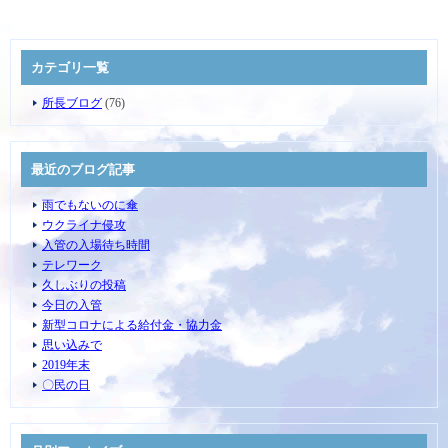
カテゴリ一覧
所長ブログ
(76)
最近のブログ記事
雨でもないのに傘
ウクライナ侵攻
入管の入場待ち時間
テレワーク
久しぶりの投稿
今日の入管
新型コロナによる給付金・協力金
思い込みで
2019年末
〇民の日