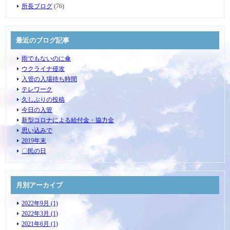
所長ブログ
(76)
最近のブログ記事
雨でもないのに傘
ウクライナ侵攻
入管の入場待ち時間
テレワーク
久しぶりの投稿
今日の入管
新型コロナによる給付金・協力金
思い込みで
2019年末
〇民の日
月別アーカイブ
2022年9月 (1)
2022年3月 (1)
2021年6月 (1)