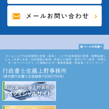
ホーム
|
(ビザ)在留期間の更新（延長）
|
(ビザ)在留資格の変更
|
国際結婚し
たら
|
日本に永住
|
日本国籍の取得
|
外国人の雇用・就労ビザ
|
経営・管理ビ
ザ
|
オーバーステイ
|
27種類のビザ
|
事務所概要
|
料金表
|
サイトマップ