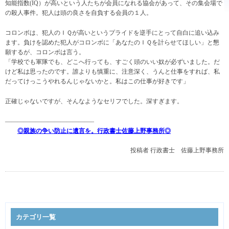
知能指数(IQ）が高いという人たちが会員になれる協会があって、その集会場で
の殺人事件。犯人は頭の良さを自負する会員の１人。
コロンボは、犯人のＩＱが高いというプライドを逆手にとって自白に追い込み
ます。負けを認めた犯人がコロンボに「あなたのＩＱを計らせてほしい」と懇
願するが、コロンボは言う。
「学校でも軍隊でも、どこへ行っても、すごく頭のいい奴が必ずいました。だ
けど私は思ったのです。誰よりも慎重に、注意深く、うんと仕事をすれば、私
だってけっこうやれるんじゃないかと。私はこの仕事が好きです」
正確じゃないですが、そんなようなセリフでした。深すぎます。
——————————————–
◎親族の争い防止に遺言を。行政書士佐藤上野事務所◎
投稿者
行政書士 佐藤上野事務所
カテゴリ一覧