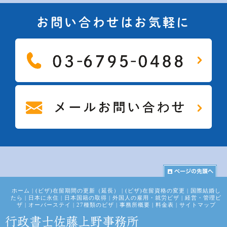
お問い合わせはお気軽に
ホーム
|
(ビザ)在留期間の更新（延長）
|
(ビザ)在留資格の変更
|
国際結婚し
たら
|
日本に永住
|
日本国籍の取得
|
外国人の雇用・就労ビザ
|
経営・管理ビ
ザ
|
オーバーステイ
|
27種類のビザ
|
事務所概要
|
料金表
|
サイトマップ