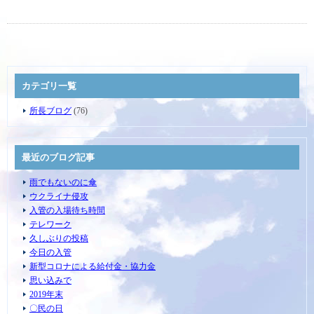
カテゴリ一覧
所長ブログ
(76)
最近のブログ記事
雨でもないのに傘
ウクライナ侵攻
入管の入場待ち時間
テレワーク
久しぶりの投稿
今日の入管
新型コロナによる給付金・協力金
思い込みで
2019年末
〇民の日