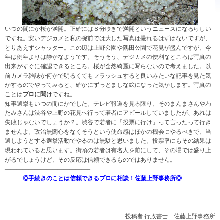
いつの間にか桜が満開。正確には８分咲きで満開というニュースになるらしい
ですね。安いデジカメと私の腕前では大した写真は撮れるはずはないですが、
とりあえずシャッター。この辺は上野公園や隅田公園で花見が盛んですが、今
年は例年よりは静かなようです。そうそう、デジカメの便利なところは写真の
出来がすぐに確認できるところ。桜が全然綺麗に写らないので考えました。以
前カメラ雑誌か何かで明るくてもフラッシュすると良いみたいな記事を見た気
がするのでやってみると、確かにずっとましな絵になった気がします。写真の
ことは
プロに聞け
ですね。
知事選挙もいつの間にかでした。テレビ報道を見る限り、そのまんまさんやわ
たみさんは渋谷や上野の花見へ行って若者にアピールしていましたが、あれは
失敗じゃないでしょうか？。渋谷で若者に「投票に行け」って言ったって行き
ませんよ。政治無関心をなくそうという使命感はほかの機会にやるべきで、当
選しようとする選挙活動でやるのは無駄と思いました。投票率にもその結果は
現われていると思います。街頭の若者は有名人を前にして、その場では盛り上
がるでしょうけど、その反応は信頼できるものではありません。
——————————————–
◎手続きのことは信頼できるプロに相談！佐藤上野事務所◎
投稿者
行政書士 佐藤上野事務所