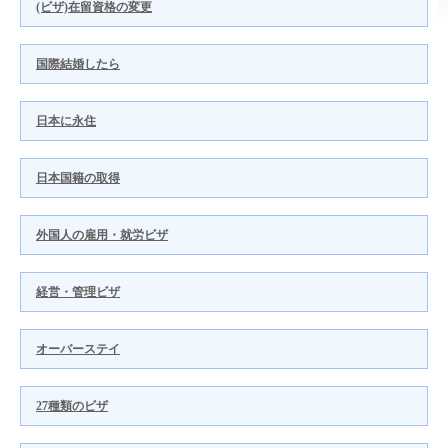
(ビザ)在留資格の変更
国際結婚したら
日本に永住
日本国籍の取得
外国人の雇用・就労ビザ
経営・管理ビザ
オーバーステイ
27種類のビザ