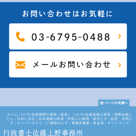
お問い合わせはお気軽に
ホーム
|
(ビザ)在留期間の更新（延長）
|
(ビザ)在留資格の変更
|
国際結婚し
たら
|
日本に永住
|
日本国籍の取得
|
外国人の雇用・就労ビザ
|
経営・管理ビ
ザ
|
オーバーステイ
|
27種類のビザ
|
事務所概要
|
料金表
|
サイトマップ