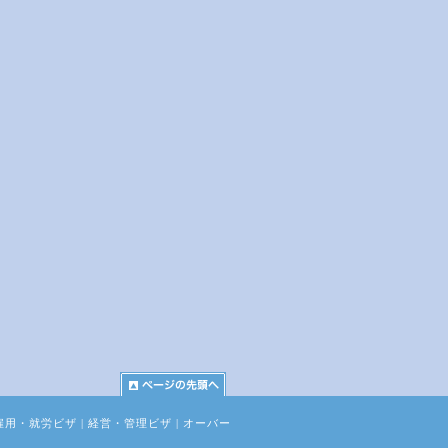
雇用・就労ビザ
|
経営・管理ビザ
|
オーバー