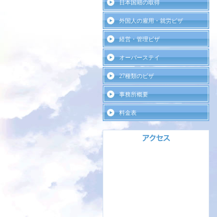
日本国籍の取得
外国人の雇用・就労ビザ
経営・管理ビザ
オーバーステイ
27種類のビザ
事務所概要
料金表