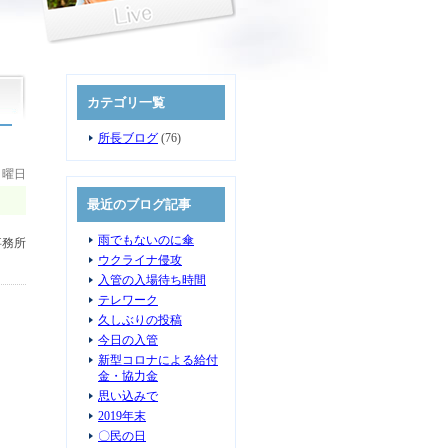
カテゴリ一覧
所長ブログ
(76)
 月曜日
最近のブログ記事
雨でもないのに傘
事務所
ウクライナ侵攻
入管の入場待ち時間
テレワーク
久しぶりの投稿
今日の入管
新型コロナによる給付
金・協力金
思い込みで
2019年末
〇民の日