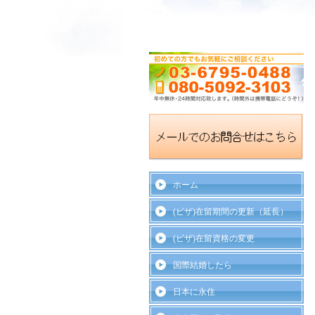
ホーム
(ビザ)在留期間の更新（延長）
(ビザ)在留資格の変更
国際結婚したら
日本に永住