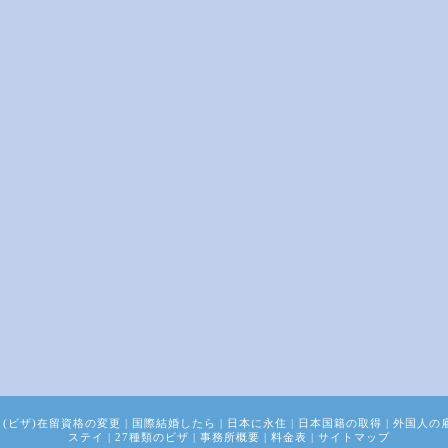
(ビザ)在留資格の変更
|
国際結婚したら
|
日本に永住
|
日本国籍の取得
|
外国人の
ステイ
|
27種類のビザ
|
事務所概要
|
料金表
|
サイトマップ