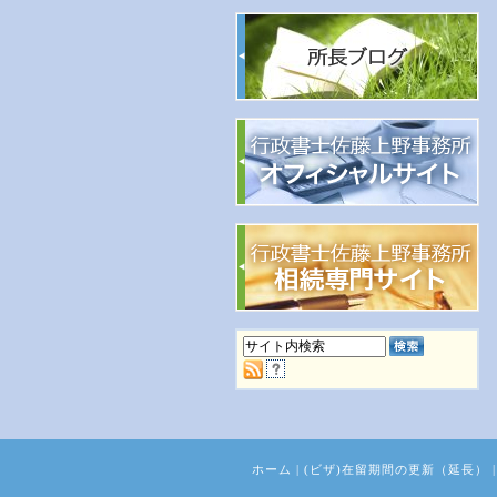
ホーム
|
(ビザ)在留期間の更新（延長）
|