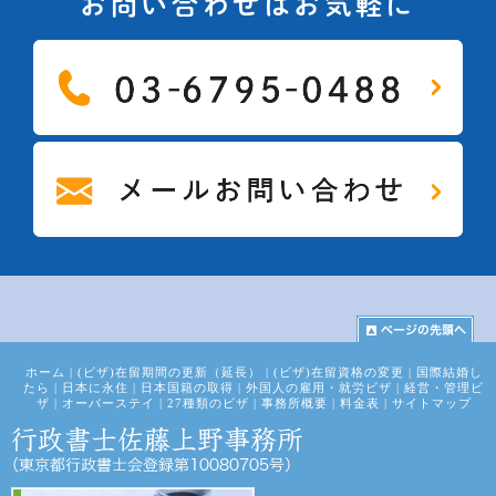
お問い合わせはお気軽に
ホーム
|
(ビザ)在留期間の更新（延長）
|
(ビザ)在留資格の変更
|
国際結婚し
たら
|
日本に永住
|
日本国籍の取得
|
外国人の雇用・就労ビザ
|
経営・管理ビ
ザ
|
オーバーステイ
|
27種類のビザ
|
事務所概要
|
料金表
|
サイトマップ