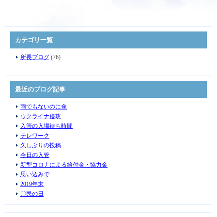
カテゴリ一覧
所長ブログ
(76)
最近のブログ記事
雨でもないのに傘
ウクライナ侵攻
入管の入場待ち時間
テレワーク
久しぶりの投稿
今日の入管
新型コロナによる給付金・協力金
思い込みで
2019年末
〇民の日