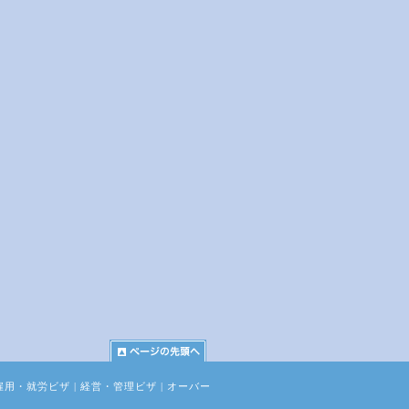
雇用・就労ビザ
|
経営・管理ビザ
|
オーバー