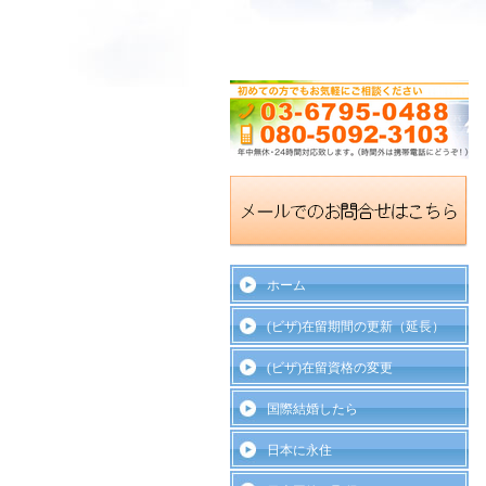
ホーム
(ビザ)在留期間の更新（延長）
(ビザ)在留資格の変更
国際結婚したら
日本に永住