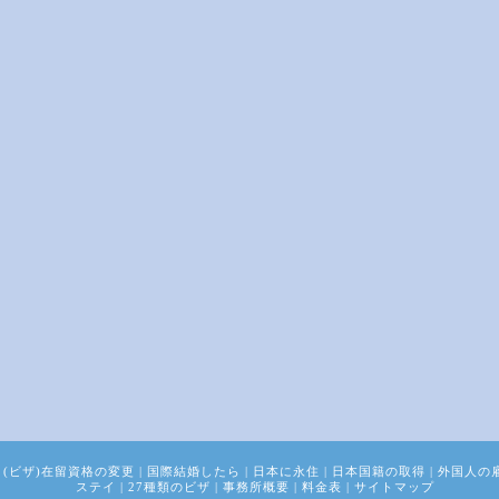
(ビザ)在留資格の変更
|
国際結婚したら
|
日本に永住
|
日本国籍の取得
|
外国人の
ステイ
|
27種類のビザ
|
事務所概要
|
料金表
|
サイトマップ