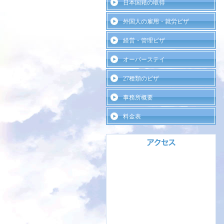
日本国籍の取得
外国人の雇用・就労ビザ
経営・管理ビザ
オーバーステイ
27種類のビザ
事務所概要
料金表