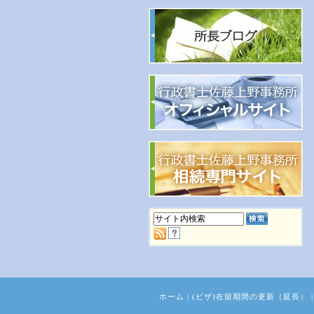
ホーム
|
(ビザ)在留期間の更新（延長）
|